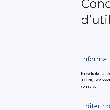
Cond
d’uti
Informat
En vertu de l’arti
(LCEN), il est préc
son suivi.
Éditeur d